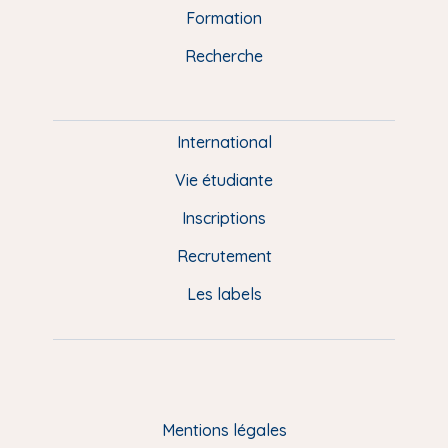
n
o
y
e
I
r
Formation
k
n
a
u
Recherche
m
P
i
e
International
d
Vie étudiante
d
Inscriptions
e
Recrutement
p
Les labels
a
g
e
F
Mentions légales
R