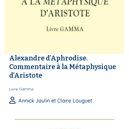
i
p
a
l
Alexandre d’Aphrodise.
Commentaire à la Métaphysique
d’Aristote
Livre Gamma
Annick Jaulin et Claire Louguet