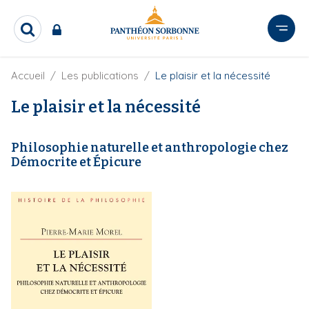
A
l
R
l
e
e
c
r
F
Accueil
Les publications
Le plaisir et la nécessité
h
i
e
a
l
Le plaisir et la nécessité
r
u
d
c
c
'
h
o
A
e
Philosophie naturelle et anthropologie chez
r
n
r
Démocrite et Épicure
i
t
a
e
n
e
n
u
p
r
i
n
c