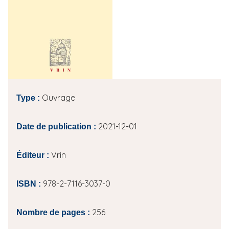
i
p
a
l
Ouvrage
Type :
2021-12-01
Date de publication :
Vrin
Éditeur :
978-2-7116-3037-0
ISBN :
256
Nombre de pages :