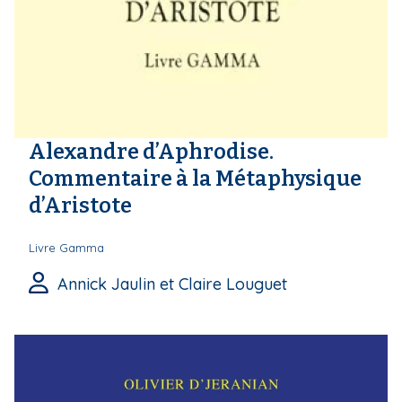
i
p
a
l
Alexandre d’Aphrodise.
Commentaire à la Métaphysique
d’Aristote
Livre Gamma
Annick Jaulin et Claire Louguet