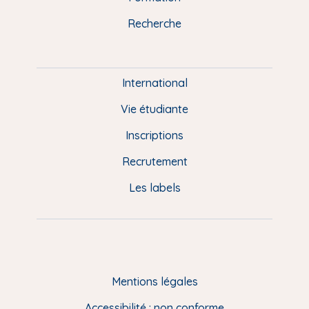
k
n
a
u
Recherche
m
P
i
e
International
d
Vie étudiante
d
Inscriptions
e
Recrutement
p
Les labels
a
g
e
F
Mentions légales
R
Accessibilité : non conforme